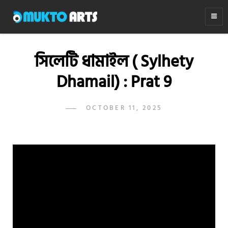
MUKTO ARTS
Arts for life
সিলেটি ধামাইল ( Sylhety
Dhamail) : Prat 9
POSTED
OCTOBER 11, 2025
ADMIN
BY
ON