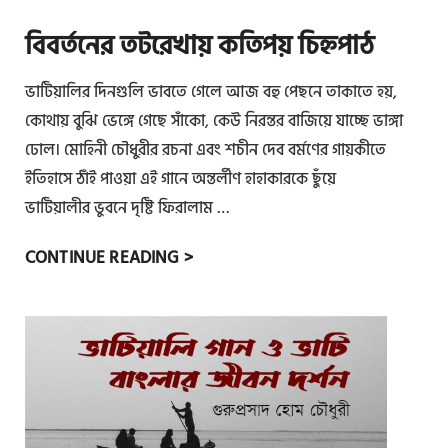
প
দ্ম
বিবর্তনের তটরেখায় কতিপয় চিহ্নপাঠ
পু
রা
ভাটিয়ালির দিনগুলি ভাবতে গেলে আজ বহু পেছনে তাকাতে হয়,
ণে
কোথায় বুঝি ভেঙ্গে গেছে সাঁকো, কেউ নিরন্তর বাজিয়ে যাচ্ছে ভাঙ্গা
ছু
ঢোল। মোহিনী চৌধুরীর রচনা এবং শচীন দেব বর্মণের গায়কীতে
ক
ইতিহাসে ঠাঁই পাওয়া এই গানে অন্তর্লীণ হাহাকারকে ছুঁয়ে
রি
ভাটিয়ালীর ভুবনে দৃষ্টি ফিরালাম …
নৃ
ত্য
বি
CONTINUE READING >
এ
ব
বং
র্ত
এ
নে
ক
র
টি
ত
প
ট