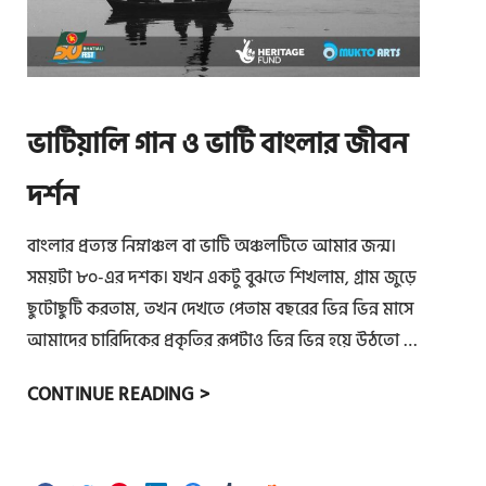
র্যা
রে
লো
খা
চ
য়
না
ক
তি
ভাটিয়ালি গান ও ভাটি বাংলার জীবন
প
য়
দর্শন
চি
বাংলার প্রত্যন্ত নিম্নাঞ্চল বা ভাটি অঞ্চলটিতে আমার জন্ম।
হ্ন
পা
সময়টা ৮০-এর দশক। যখন একটু বুঝতে শিখলাম, গ্রাম জুড়ে
ঠ
ছুটোছুটি করতাম, তখন দেখতে পেতাম বছরের ভিন্ন ভিন্ন মাসে
আমাদের চারিদিকের প্রকৃতির রূপটাও ভিন্ন ভিন্ন হয়ে উঠতো …
ভা
CONTINUE READING >
টি
য়া
লি