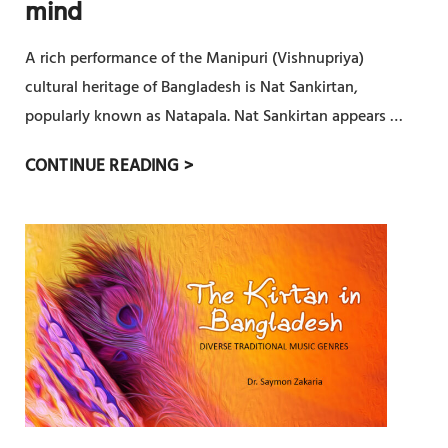
mind
T
I
A rich performance of the Manipuri (Vishnupriya)
O
cultural heritage of Bangladesh is Nat Sankirtan,
N
popularly known as Natapala. Nat Sankirtan appears …
O
F
M
CONTINUE READING >
B
A
E
N
N
I
G
P
A
U
L
R
I
I
K
N
I
A
R
T