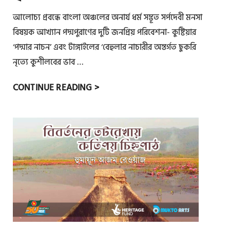
জো
আলোচ্য প্রবন্ধে বাংলা অঞ্চলের অনার্য ধর্ম সম্ভূত সর্পদেবী মনসা
ড়া
ও
বিষয়ক আখ্যান পদ্মপুরাণের দুটি জনপ্রিয় পরিবেশনা- কুষ্টিয়ার
সূ
‘পদ্মার নাচন’ এবং টাঙ্গাইলের ‘বেহুলার নাচারীর অন্তর্গত ছুকরি
র্য
নৃত্যে কুশীলবের ভাব …
ব্র
না
CONTINUE READING >
ত
চে
ভ
ক্তি
না
চে
ই
মু
ক্তি
: