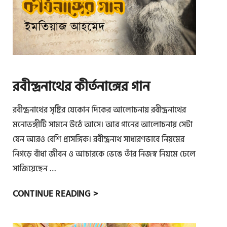
ভে
দ
কী
র্ত
ন
-
রবীন্দ্রনাথের কীর্তনাঙ্গের গান
ম
ণি
রবীন্দ্রনাথের সৃষ্টির যেকোন দিকের আলোচনায় রবীন্দ্রনাথের
পু
মনোভঙ্গীটি সামনে উঠে আসে। আর গানের আলোচনায় সেটা
রী
যেন আরও বেশি প্রাসঙ্গিক। রবীন্দ্রনাথ সাধারণভাবে নিয়মের
ন
নিগড়ে বাঁধা জীবন ও আচারকে ভেঙে তাঁর নিজস্ব নিয়মে ঢেলে
ট
সাজিয়েছেন …
সং
কী
র
CONTINUE READING >
র্ত
বী
ন
ন্দ্র