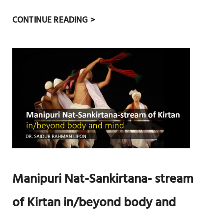
A
CONTINUE READING >
G
L
I
M
P
S
E
O
F
E
V
Manipuri Nat-Sankirtana- stream
O
L
of Kirtan in/beyond body and
U