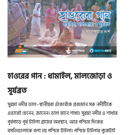
লি
V
O
গা
E
N
ন
R
D
:
S
B
ই
E
O
তি
T
D
হা
R
Y
স
A
A
-
D
হাওরের গান : ধামাইল, মালজোড়া ও
N
ঐ
I
D
তি
সূর্যব্রত
T
M
হ্য
I
I
সুরমা নদীর ডাল–স্থানীয়রা এঁকেবেঁকে প্রবহমান সরু নদীটিকে
ও
O
N
সা
এভাবেই চেনেন, জানেন। ডাল মানে শাখা। সুরমা নদীর এ শাখার
N
D
ম্প্র
পূর্বপাড়ে পূর্ব টাইলা গ্রামের অবস্থান, আর পশ্চিম দিকের
A
তি
বসতিগুলোকে বলা হয় পশ্চিম টাইলা। পশ্চিম টাইলার পুরোটাই
L