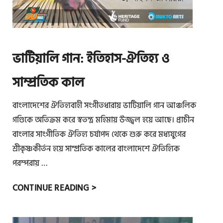
Y
N
A
A
I
M
P
N
O
E
B
F
ভাটিয়ালি গান: ইতিহাস-ঐতিহ্য ও
R
A
K
I
N
সাম্প্রতিক কাল
I
O
G
R
D
বাংলাদেশের ঐতিহ্যবাহী সংগীতধারায় ভাটিয়ালি গান আঞ্চলিক
L
T
A
গণ্ডিকে অতিক্রম করে স্বতন্ত্র মহিমায় উজ্জ্বল হয়ে আছে। প্রাচীন
A
D
বাংলার সাংগীতিক ঐতিহ্য চর্যাপদ থেকে শুরু করে মধ্যযুগের
N
E
শ্রীকৃষ্ণকীর্তন হয়ে সাম্প্রতিক কালের বাংলাদেশে ঐতিহ্যিক
I
S
পরম্পরায় …
N
H
/
ভা
CONTINUE READING >
:
B
টি
D
E
য়া
I
Y