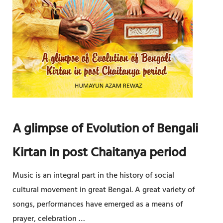
না
থে
র
কী
র্ত
না
ঙ্গে
র
গা
A glimpse of Evolution of Bengali
ন
Kirtan in post Chaitanya period
Music is an integral part in the history of social
cultural movement in great Bengal. A great variety of
songs, performances have emerged as a means of
prayer, celebration …