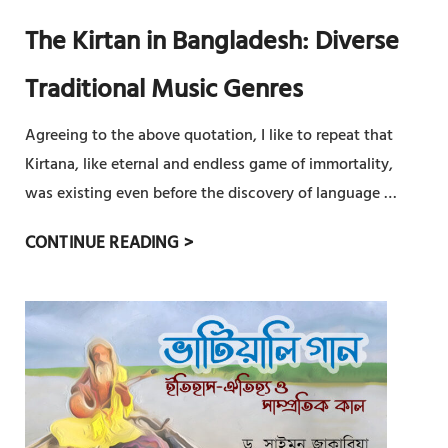
T
-
The Kirtan in Bangladesh: Diverse
A
S
N
A
Traditional Music Genres
I
N
N
Agreeing to the above quotation, I like to repeat that
K
P
I
Kirtana, like eternal and endless game of immortality,
O
R
was existing even before the discovery of language …
S
T
T
T
CONTINUE READING >
A
C
H
N
H
E
A
A
K
-
I
I
S
T
R
T
A
T
R
N
A
E