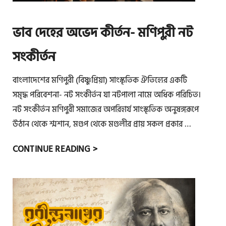
ভাব দেহের অভেদ কীর্তন- মণিপুরী নট
সংকীর্তন
বাংলাদেশের মণিপুরী (বিষ্ণুপ্রিয়া) সাংস্কৃতিক ঐতিহ্যের একটি
সমৃদ্ধ পরিবেশনা- নট সংকীর্তন যা নটপালা নামে অধিক পরিচিত।
নট সংকীর্তন মণিপুরী সমাজের অপরিহার্য সাংস্কৃতিক অনুষঙ্গরূপে
উঠান থেকে শ্মশান, মণ্ডপ থেকে মণ্ডলীর প্রায় সকল প্রকার …
ভা
CONTINUE READING >
ব
দে
হে
র
অ