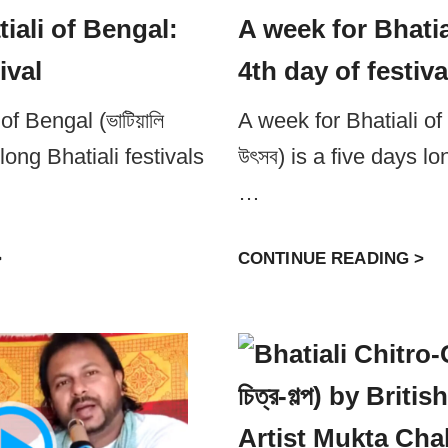
iali of Bengal:
A week for Bhatia
ival
4th day of festiva
f Bengal (ভাটিয়ালি
A week for Bhatiali of B
 long Bhatiali festivals
উৎসব) is a five days lo
…
A
A
>
CONTINUE READING >
W
W
E
E
E
E
K
K
F
F
O
O
R
R