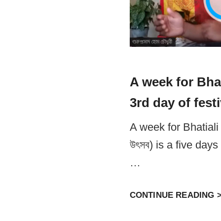
A week for Bhat
3rd day of festi
A week for Bhatiali o
উৎসব) is a five days
…
CONTINUE READING 