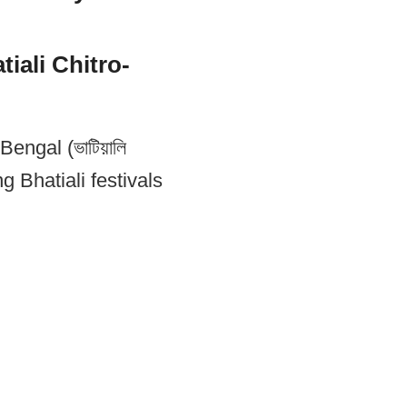
Bhatiali Chitro-
engal (ভাটিয়ালি
ng Bhatiali festivals