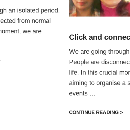
ই
D
O
ট
gh an isolated period.
A
U
উ
nected from normal
L
K
দ্বো
I
l moment, we are
A
ধ
Click and connect
V
B
নী
E
A
We are going through 
O
I
C
>
People are disconnec
N
C
L
M
H
life. In this crucial m
I
O
aiming to organise a s
C
N
K
events …
O
A
S
N
C
H
CONTINUE READING >
D
L
A
C
I
M