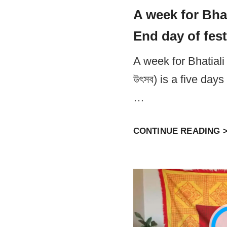
A week for Bhat
End day of fest
A week for Bhatiali o
উৎসব) is a five days
…
CONTINUE READING 